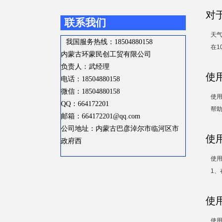
对
联系我们
天
我国服务热线：18504880158
在1
内蒙古环蒙民创工贸有限公司
负责人：武经理
使
电话：18504880158
微信：18504880158
使
QQ：664172201
帮助
邮箱：664172201@qq.com
公司地址：内蒙古巴彦淖尔市临河区市
使
政府西
使
1、
更多>>
使
使