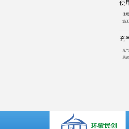
使
使
施工
充
充
展览