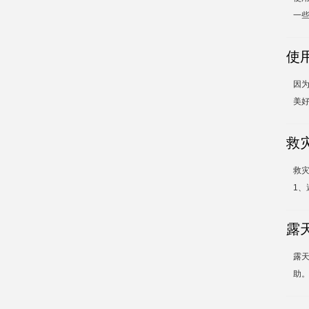
一些
使
因
美好
救
救
1、
露
露
助。