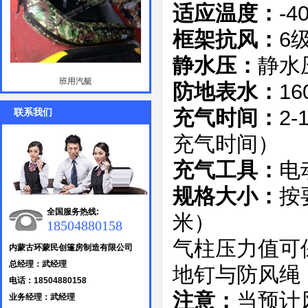
-4
适应温度：
6
框架抗风：
静水压
静水压：
班用汽艇
16
防地表水：
2
联系我们
充气时间：
充气时间）
电
充气工具：
按
规格大小：
全国服务热线:
米）
18504880158
气柱压力值可
内蒙古环蒙民创篷房制造有限公司
总经理：武经理
地钉与防风绳
电话：18504880158
当预计
注意：
业务经理：武经理