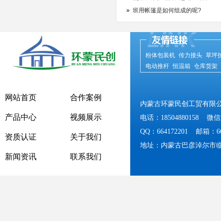
»
班用帐篷是如何组成的呢?
粉体包装机
传力接头
草坪
电动推杆
恒温箱
仓库货架
网站首页
合作案例
内蒙古环蒙民创工贸有限
产品中心
视频展示
电话：18504880158 微信：
QQ：664172201 邮箱：664
资质认证
关于我们
地址：内蒙古巴彦淖尔市
新闻资讯
联系我们