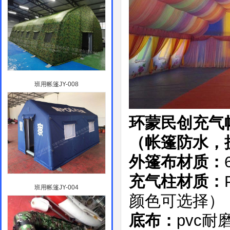
班用帐篷JY-008
环蒙民创充气
（帐篷防水，
外篷布材质：
充气柱材质：
班用帐篷JY-004
颜色可选择）
pvc
底布：